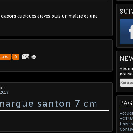
SUI
 d'abord quelques élèves plus un maître et une
NEW
epost
0
Abonne
nouvea
Email
ier
 2018
margue santon 7 cm
PAG
Accuei
ACTUA
L'hist
Conta