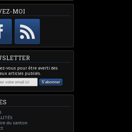
VEZ-MOI
SLETTER
z-vous pour être averti des
ux articles publiés.
ES
l
LITÉS
oire du santon
ct