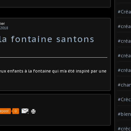
#Créa
ier
#créa
 2018
la fontaine santons
#créa
#créa
#créa
eux enfants à la fontaine qui m'a été inspiré par une
#chan
#Crè
epost
0
#bie
#crè