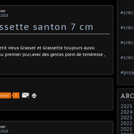
ier
#crè
 2018
assette santon 7 cm
#crè
#crè
tit vieux Grasset et Grassette toujours aussi
 premier jour,avec des gestes plein de tendresse ,
#crè
#proj
ARC
epost
0
2025
2024
2023
2022
ier
2021
 2018