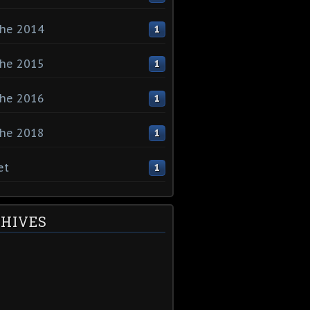
che 2014
1
che 2015
1
che 2016
1
che 2018
1
et
1
HIVES