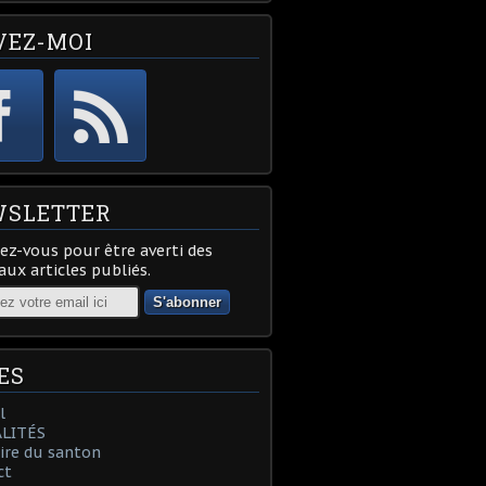
VEZ-MOI
SLETTER
z-vous pour être averti des
ux articles publiés.
ES
l
LITÉS
oire du santon
ct