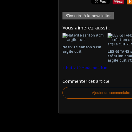
R
S'inscrire à la newsletter
Vous aimerez aussi :
Nativité santon 9 cm
argile cuit
LES GITANS 
création cha
argile cuit 7
Nativité Moderne 15cm
Commenter cet article
Ajouter un commentaire