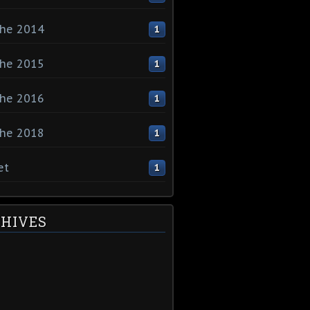
che 2014
1
che 2015
1
che 2016
1
che 2018
1
et
1
HIVES