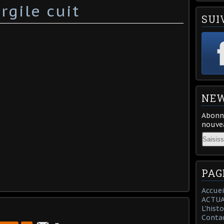
rgile cuit
SUI
NEW
Abonne
nouvea
Email
PAG
Accuei
ACTUA
L'hist
Conta