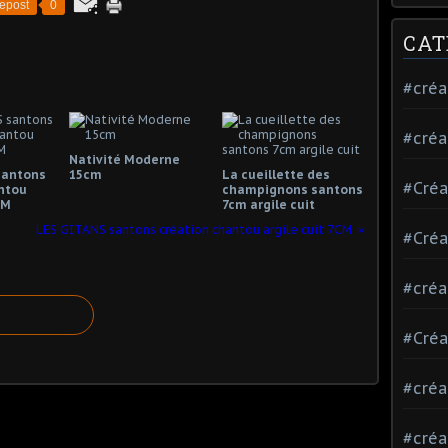
epost
0
CAT
#créa
#créa
Nativité Moderne
santons
15cm
La cueillette des
#Créa
ntou
champignons santons
CM
7cm argile cuit
LES GITANS santons création chantou argile cuit 7CM
#Créa
#créa
#Créa
#créa
#créa