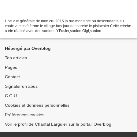
Une vue générale de mon cru 2016 la rue montante ou descendante au
choix vue coté ferme le village bas jour de marché le pistachier Cette crèche
a été réalisé avec des santons Y.Fusier,santon Gigi;santon
E.Vaquette,Chave,Fouque ,S.Vincent,Giordano, Escofier,K.Fraisse,santon...
Hébergé par Overblog
Top articles
Pages
Contact
Signaler un abus
C.G.U.
Cookies et données personnelles
Préférences cookies
Voir le profil de Chantal Larguier sur le portail Overblog