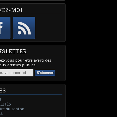
VEZ-MOI
SLETTER
z-vous pour être averti des
ux articles publiés.
ES
l
LITÉS
oire du santon
ct