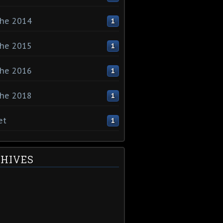
che 2014
1
che 2015
1
che 2016
1
che 2018
1
et
1
HIVES