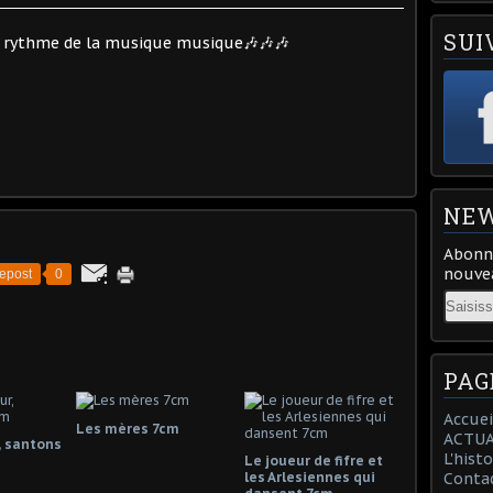
SUI
u rythme de la musique musique🎶🎶🎶
NEW
Abonne
nouvea
epost
0
Email
PAG
Accuei
Les mères 7cm
ACTUA
, santons
L'hist
Le joueur de fifre et
les Arlesiennes qui
Conta