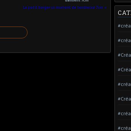
dansent 7cm
Le petit berger un moment de tendresse 7cm
CAT
#créa
#créa
#Créa
#Créa
#créa
#Créa
#créa
#créa