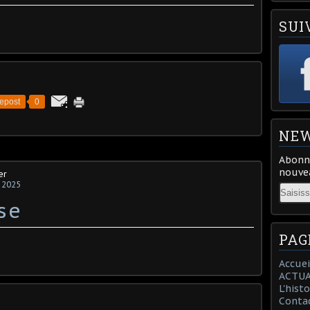
SUI
epost
0
NEW
Abonne
nouvea
er
 2025
Email
se
PAG
Accuei
ACTUA
L'hist
Conta