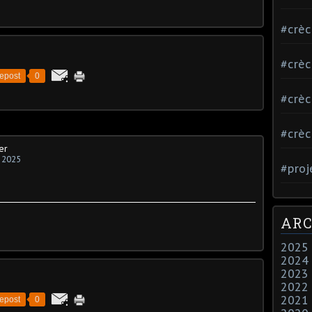
#crè
#crè
epost
0
#crè
#crè
er
 2025
#proj
ARC
2025
2024
2023
2022
2021
epost
0