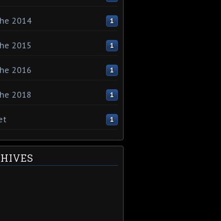
che 2014
1
che 2015
1
che 2016
1
che 2018
1
et
1
HIVES