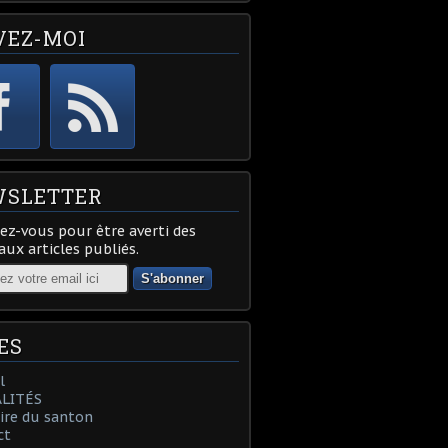
VEZ-MOI
SLETTER
z-vous pour être averti des
ux articles publiés.
ES
l
LITÉS
oire du santon
ct