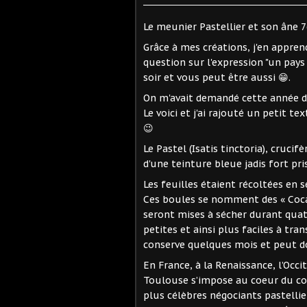
Le meunier Pastellier et son âne 
Grâce à mes créations, j'en apprend
question sur l'expression "un pay
soir et vous peut être aussi 😁.
On m'avait demandé cette année de
Le voici et j'ai rajouté un petit t
😉
Le Pastel (Isatis tinctoria), cruci
d'une teinture bleue jadis fort pri
Les feuilles étaient récoltées en
Ces boules se nomment des « Cocag
seront mises à sécher durant quatr
petites et ainsi plus faciles à tr
conserve quelques mois et peut do
En France, à la Renaissance, l’Occ
Toulouse s’impose au coeur du co
plus célèbres négociants pastellier