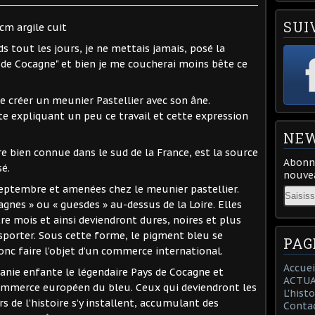
SUI
7cm argile cuit
s tout les jours, je ne mettais jamais, posé la
s de Cocagne" et bien je me coucherai moins bête ce
 créer un meunier Pastellier avec son âne.
exte expliquant un peu ce travail et cette expression
NEW
fère bien connue dans le sud de la France, est la source
Abonne
sé.
nouvea
 septembre et amenées chez le meunier pastellier.
Email
nes » ou « guesdes » au-dessus de la Loire. Elles
e mois et ainsi deviendront dures, noires et plus
ansporter. Sous cette forme, le pigment bleu se
PAG
nc faire l’objet d’un commerce international.
Accuei
itanie enfante le légendaire Pays de Cocagne et
ACTUA
mmerce européen du bleu. Ceux qui deviendront les
L'hist
s de l’histoire s’y installent, accumulant des
Conta