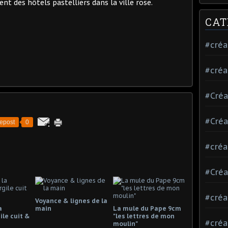
nt des hôtels pastelliers dans la ville rose.
CAT
#créa
#créa
#Créa
#Créa
epost
0
#créa
#Créa
#créa
Voyance & lignes de la
a
main
La mule du Pape 9cm
ile cuit &
"les lettres de mon
#créa
moulin"