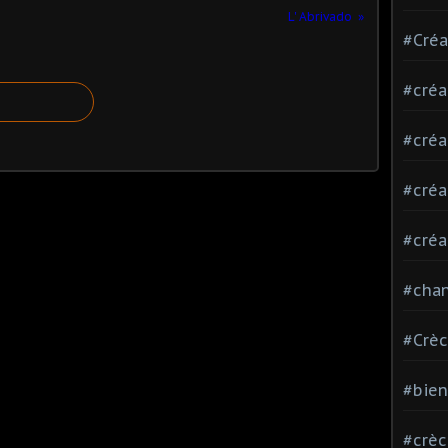
L' Abrivado
#Créa
#créa
#créa
#créa
#créa
#chan
#Crè
#bie
#crè