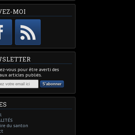
VEZ-MOI
SLETTER
z-vous pour être averti des
ux articles publiés.
ES
l
LITÉS
oire du santon
ct