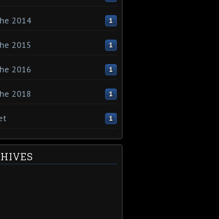
che 2014
1
che 2015
1
che 2016
1
che 2018
1
et
1
HIVES