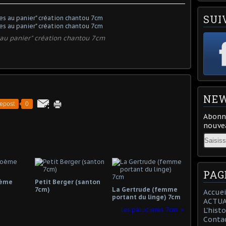
SUI
s au panier" création chantou 7cm
NEW
epost
0
Abonne
nouvea
Email
PAG
oème
Petit Berger (santon
7cm)
La Gertrude (femme
Accuei
portant du linge) 7cm
ACTUA
les paludieres 7cm
L'hist
Conta