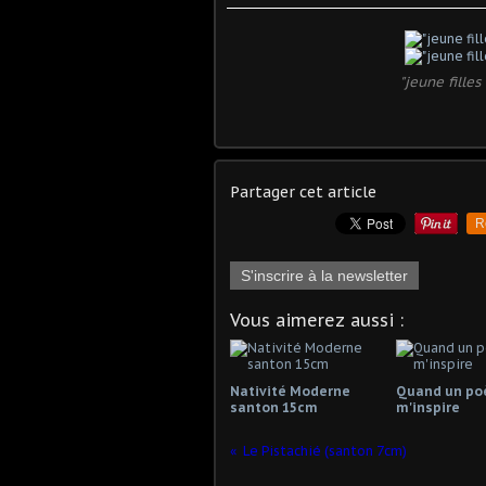
"jeune fille
Partager cet article
R
S'inscrire à la newsletter
Vous aimerez aussi :
Nativité Moderne
Quand un p
santon 15cm
m'inspire
Le Pistachié (santon 7cm)