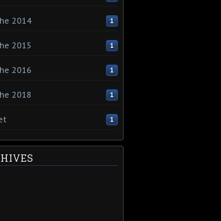
che 2014
1
che 2015
1
che 2016
1
che 2018
1
et
1
HIVES