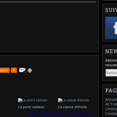
SUI
NEW
Abonne
nouvea
epost
0
Email
PAG
Accuei
ACTUA
Le petit tailleur
La classe d'étude
L'hist
Conta
Les Rois mages et leurs petits Pages 7cm