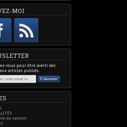
VEZ-MOI
SLETTER
z-vous pour être averti des
ux articles publiés.
ES
l
LITÉS
oire du santon
ct